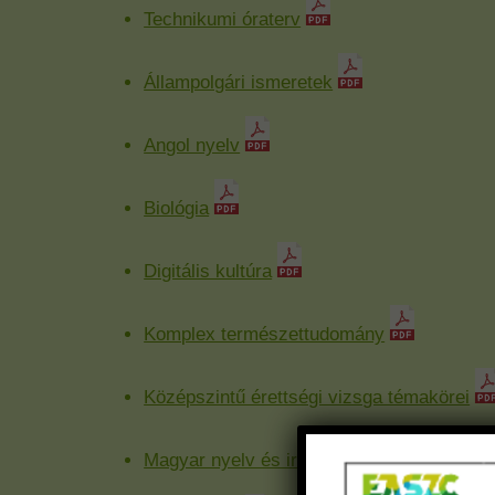
Technikumi óraterv
Állampolgári ismeretek
Angol nyelv
Biológia
Digitális kultúra
Komplex természettudomány
Középszintű érettségi vizsga témakörei
Magyar nyelv és irodalom