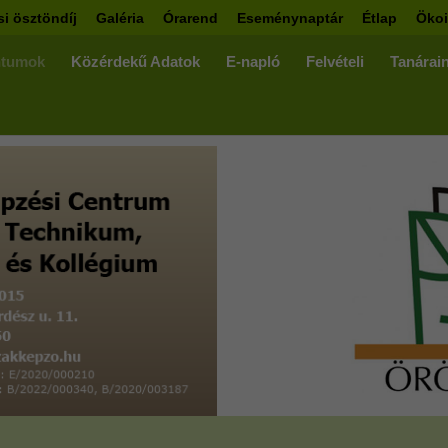
si ösztöndíj
Galéria
Órarend
Eseménynaptár
Étlap
Ökoi
tumok
Közérdekű Adatok
E-napló
Felvételi
Tanárai