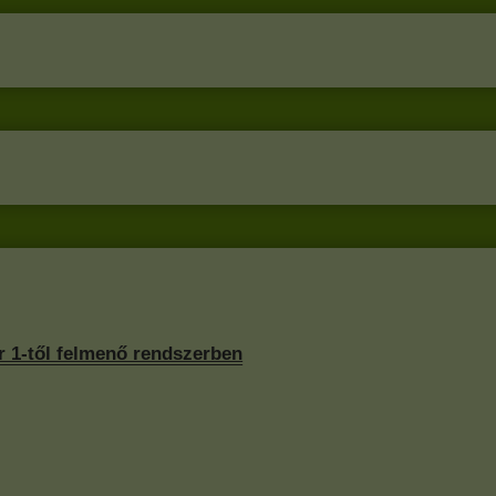
r 1-től felmenő rendszerben