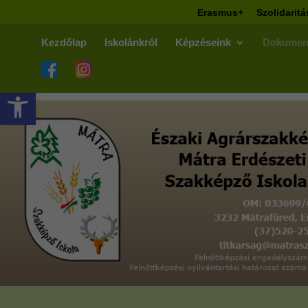
Erasmus+
Szolidaritá
Kezdőlap
Iskolánkról
Képzéseink
Dokumen
Eszköztár megnyitása