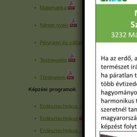
Matematika
Német nyelv
Pénzügyi és vállalkozási ismeretek
Testnevelés
Történelem
Képzési programok
Erdésztechnikus – kifutó rendszerben
Erdésztechnikus
Erdésztechnikus – duális képzés