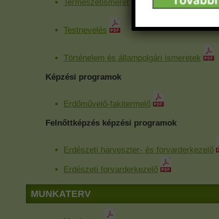
Természetismeret
Testnevelés
Történelem és állampolgári ismeretek
Képzési programok
Erdőművelő-fakitermelő
Felnőttképzés képzési programok
Erdészeti harveszter- és forvarderkezelő
Erdészeti forvarderkezelő
MUNKATERV