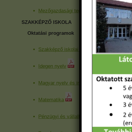
Mezőgazdasági technikus
SZAKKÉPZŐ ISKOLA
Oktatási programok
Szakképző iskolai óraterv
Idegen nyelv
Magyar nyelv és irodalom
Matematika
Pénzügyi és vállalkozói ismeretek