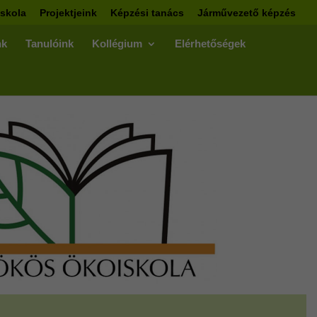
skola
Projektjeink
Képzési tanács
Járművezető képzés
nk
Tanulóink
Kollégium
Elérhetőségek