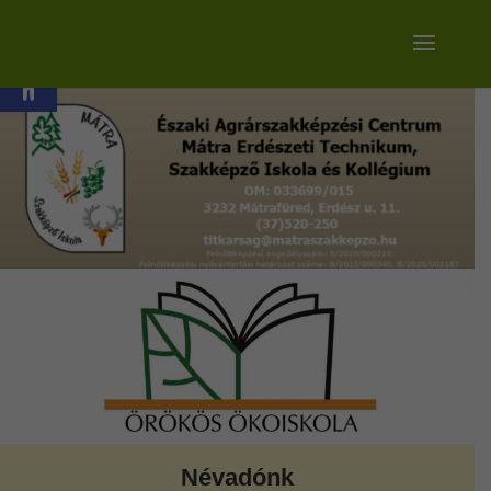
Eszköztár megnyitása
Névadónk