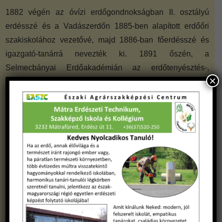
1882 végén az óvízi erdőgondnokságban II. osztályú
erdésszé és a Vadászerdőn 1885-ben alapított erdőőri
szakiskolához vezetővé, majd 1886-ban főerdésszé és
igazgató-tanárrá nevezték ki. 1891 őszén, a
Selmecbányai Erdőakadémián az erdőtenyésztés-,
×
védelem-, növény- és állattani tanszék vezetésével bízták
meg. Később az erdőakadémia rendes tanára és 1894-
ben erdőtanácsosa lett.
A nemzetközi erdészeti kutatásokat több európai
országban is tanulmányozta. 1893-ban a földművelésügyi
minisztérium kísérleti ügy tanulmányozása végett
Németországba, Svájcba és Bécsbe küldte. 1895-ben az
erdőakadémia és az országos erdészeti egyesület
képviseletében az osztrák birodalmi erdészeti egyesület
közgyűlésére Boszniába utazott, majd a minisztérium