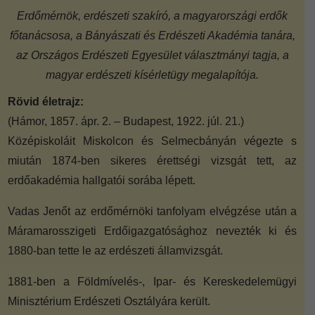
Erdőmérnök, erdészeti szakíró, a magyarországi erdők
főtanácsosa, a Bányászati és Erdészeti Akadémia tanára,
az Országos Erdészeti Egyesület választmányi tagja, a
magyar erdészeti kísérletügy megalapítója.
Rövid életrajz:
(Hámor, 1857. ápr. 2. – Budapest, 1922. júl. 21.)
Középiskoláit Miskolcon és Selmecbányán végezte s
miután 1874-ben sikeres érettségi vizsgát tett, az
erdőakadémia hallgatói sorába lépett.
Vadas Jenőt az erdőmérnöki tanfolyam elvégzése után a
Máramarosszigeti Erdőigazgatósághoz nevezték ki és
1880-ban tette le az erdészeti államvizsgát.
1881-ben a Földmívelés-, Ipar- és Kereskedelemügyi
Minisztérium Erdészeti Osztályára került.