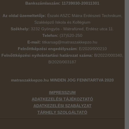
Bankszámlaszám: 11739030-20011301
Az oldal üzemeltetője:
Északi ASZC Mátra Erdészeti Technikum,
Szakképző Iskola és Kollégium
Székhely:
3232 Gyöngyös - Mátrafüred, Erdész utca 11.
Telefon:
(37)520-250
E-mail:
titkarsag@matraszakkepzo.hu
Felnőttképzési engedélyszám:
E/2020/000210
Felnőttképzési nyilvántartási határozat száma:
B/2022/000340,
B/2020/003187
matraszakkepzo.hu
MINDEN JOG FENNTARTVA 2020
IMPRESSZUM
ADATKEZELÉSI TÁJÉKOZTATÓ
ADATKEZELÉSI SZABÁLYZAT
TÁRHELY SZOLGÁLTATÓ