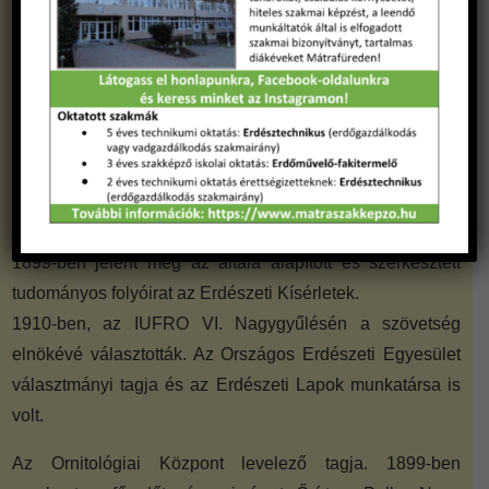
1897-ben Stockholmba a kiállítás tanulmányozására
küldte Vadas Jenőt.
A magyar erdészeti kísérletügy megalapítójaként tartják
számon. 1897-ben hívták életre az Erdészeti Kísérleti
Állomást, az Erdőőri Szakiskolát a Selmeci Akadémia
bekapcsolásával és a vezetője Vadas Jenő lett,
tanszékének megtartása mellett.
1899-ben jelent meg az általa alapított és szerkesztett
tudományos folyóirat az Erdészeti Kísérletek.
1910-ben, az IUFRO VI. Nagygyűlésén a szövetség
elnökévé választották. Az Országos Erdészeti Egyesület
választmányi tagja és az Erdészeti Lapok munkatársa is
volt.
Az Ornitológiai Központ levelező tagja. 1899-ben