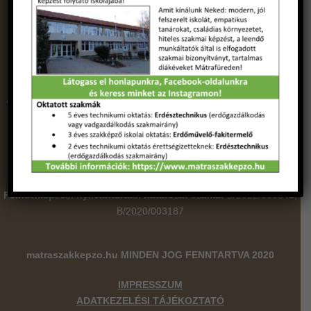
Bankszámlaszám: 11739030-20011301
Az oldal üzemeltetője:
Északi ASZC Mátra Erdészeti Technikum,
Szakképző Iskola és Kollégium
Székhely:
3232 Gyöngyös - Mátrafüred, Erdész utca 11.
Telefon:
(37)520-250
E-mail:
titkarsag@matraszakkepzo.hu
Felnőttképzési engedélyszám:
E/2020/000210
Felnőttképzési nyilvántartási határozat száma:
B/2022/000340,
B/2020/003187
matraszakkepzo.hu
MINDEN JOG FENNTARTVA 2020
IMPRESSZUM
ADATKEZELÉSI TÁJÉKOZTATÓ