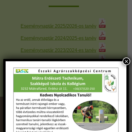
Eseménynaptár 2025/2026-os tanév
Eseménynaptár 2024/2025-es tanév
Eseménynaptár 2023/2024-es tanév
×
Eseménynaptár 2022/2023-as tanév
Eseménynaptár 2021/2022-es tanév
Eseménynaptár 2020/2021-es tanév
VADAS JENŐ ALAPÍTVÁNY-Adó 1%