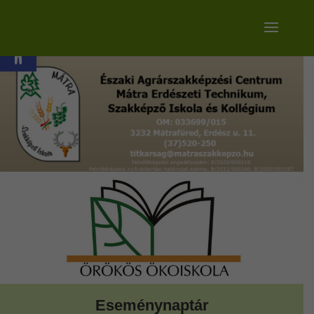
Eszköztár megnyitása
Eseménynaptár