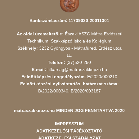
Bankszámlaszám: 11739030-20011301
Az oldal üzemeltetője:
Északi ASZC Mátra Erdészeti
Technikum, Szakképző Iskola és Kollégium
Székhely:
3232 Gyöngyös - Mátrafüred, Erdész utca
11.
Telefon:
(37)520-250
E-mail:
titkarsag@matraszakkepzo.hu
Felnőttképzési engedélyszám:
E/2020/000210
Felnőttképzési nyilvántartási határozat száma:
B/2022/000340, B/2020/003187
matraszakkepzo.hu
MINDEN JOG FENNTARTVA 2020
IMPRESSZUM
ADATKEZELÉSI TÁJÉKOZTATÓ
ADATKEZELÉSI SZABÁLYZAT