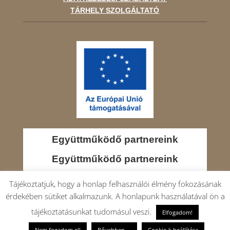
TÁRHELY SZOLGÁLTATÓ
Együttműködő partnereink
Együttműködő partnereink
Tájékoztatjuk, hogy a honlap felhasználói élmény fokozásának
érdekében sütiket alkalmazunk. A honlapunk használatával ön a
tájékoztatásunkat tudomásul veszi.
Elfogadom!
Nem fogadom el!
Bővebben....
Cookie-k beállítása