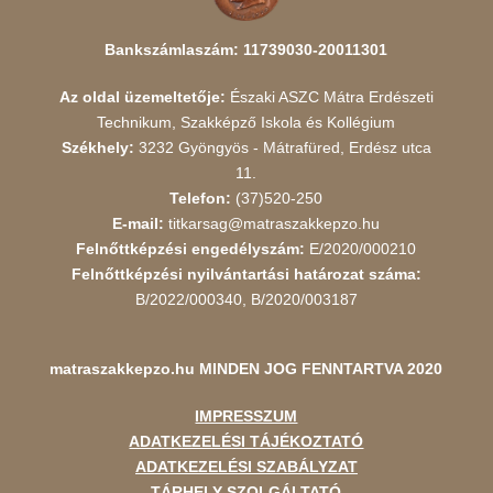
Bankszámlaszám: 11739030-20011301
Az oldal üzemeltetője:
Északi ASZC Mátra Erdészeti
Technikum, Szakképző Iskola és Kollégium
Székhely:
3232 Gyöngyös - Mátrafüred, Erdész utca
11.
Telefon:
(37)520-250
E-mail:
titkarsag@matraszakkepzo.hu
Felnőttképzési engedélyszám:
E/2020/000210
Felnőttképzési nyilvántartási határozat száma:
B/2022/000340, B/2020/003187
matraszakkepzo.hu
MINDEN JOG FENNTARTVA 2020
IMPRESSZUM
ADATKEZELÉSI TÁJÉKOZTATÓ
ADATKEZELÉSI SZABÁLYZAT
TÁRHELY SZOLGÁLTATÓ