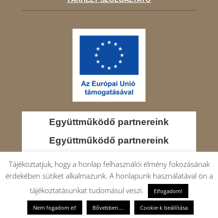
Együttműködő partnereink
Együttműködő partnereink
Tájékoztatjuk, hogy a honlap felhasználói élmény fokozásának
érdekében sütiket alkalmazunk. A honlapunk használatával ön a
tájékoztatásunkat tudomásul veszi.
Elfogadom!
Nem fogadom el!
Bővebben....
Cookie-k beállítása