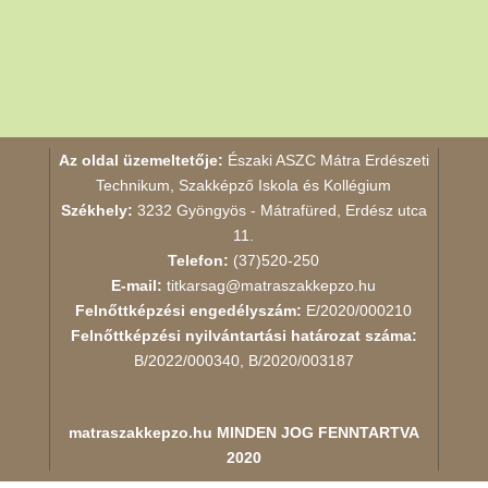
Az oldal üzemeltetője:
Északi ASZC Mátra Erdészeti
Technikum, Szakképző Iskola és Kollégium
Székhely:
3232 Gyöngyös - Mátrafüred, Erdész utca
11.
Telefon:
(37)520-250
E-mail:
titkarsag@matraszakkepzo.hu
Felnőttképzési engedélyszám:
E/2020/000210
Felnőttképzési nyilvántartási határozat száma:
B/2022/000340, B/2020/003187
matraszakkepzo.hu
MINDEN JOG FENNTARTVA
2020