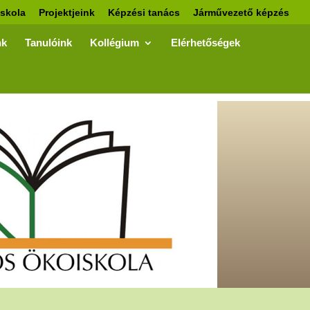
skola
Projektjeink
Képzési tanács
Járművezető képzés
nk
Tanulóink
Kollégium
Elérhetőségek