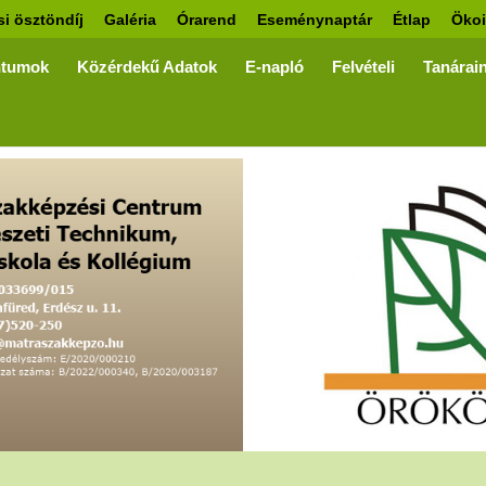
si ösztöndíj
Galéria
Órarend
Eseménynaptár
Étlap
Ökoi
tumok
Közérdekű Adatok
E-napló
Felvételi
Tanárai