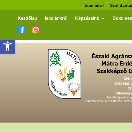
Erasmus+
Szolidaritá
Kezdőlap
Iskolánkról
Képzéseink
Dokumen
Eszköztár megnyitása