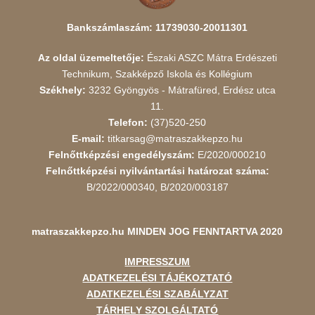
Bankszámlaszám: 11739030-20011301
Az oldal üzemeltetője:
Északi ASZC Mátra Erdészeti
Technikum, Szakképző Iskola és Kollégium
Székhely:
3232 Gyöngyös - Mátrafüred, Erdész utca
11.
Telefon:
(37)520-250
E-mail:
titkarsag@matraszakkepzo.hu
Felnőttképzési engedélyszám:
E/2020/000210
Felnőttképzési nyilvántartási határozat száma:
B/2022/000340, B/2020/003187
matraszakkepzo.hu
MINDEN JOG FENNTARTVA 2020
IMPRESSZUM
ADATKEZELÉSI TÁJÉKOZTATÓ
ADATKEZELÉSI SZABÁLYZAT
TÁRHELY SZOLGÁLTATÓ