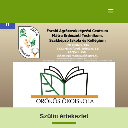
Eszköztár megnyitása
Szülői értekezlet