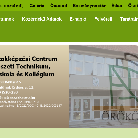
si ösztöndíj
Galéria
Órarend
Eseménynaptár
Étlap
Ökoi
tumok
Közérdekű Adatok
E-napló
Felvételi
Tanárai