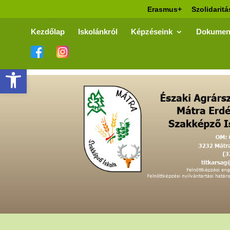
Erasmus+
Szolidaritá
Kezdőlap
Iskolánkról
Képzéseink
Dokumen
Eszköztár megnyitása