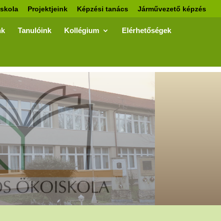
skola
Projektjeink
Képzési tanács
Járművezető képzés
nk
Tanulóink
Kollégium
Elérhetőségek