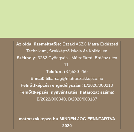
Az oldal üzemeltetője:
Északi ASZC Mátra Erdészeti
Technikum, Szakképző Iskola és Kollégium
Székhely:
3232 Gyöngyös - Mátrafüred, Erdész utca
11.
Telefon:
(37)520-250
E-mail:
titkarsag@matraszakkepzo.hu
Felnőttképzési engedélyszám:
E/2020/000210
Felnőttképzési nyilvántartási határozat száma:
B/2022/000340, B/2020/003187
matraszakkepzo.hu
MINDEN JOG FENNTARTVA
2020