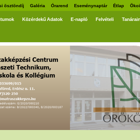
si ösztöndíj
Galéria
Órarend
Eseménynaptár
Étlap
Ökoi
tumok
Közérdekű Adatok
E-napló
Felvételi
Tanárai