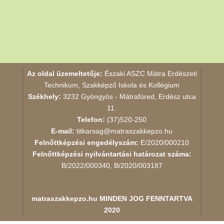
Az oldal üzemeltetője:
Északi ASZC Mátra Erdészeti
Technikum, Szakképző Iskola és Kollégium
Székhely:
3232 Gyöngyös - Mátrafüred, Erdész utca
11.
Telefon:
(37)520-250
E-mail:
titkarsag@matraszakkepzo.hu
Felnőttképzési engedélyszám:
E/2020/000210
Felnőttképzési nyilvántartási határozat száma:
B/2022/000340, B/2020/003187
matraszakkepzo.hu
MINDEN JOG FENNTARTVA
2020