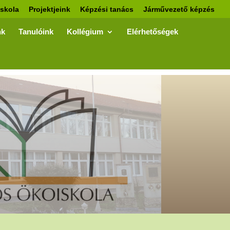
skola
Projektjeink
Képzési tanács
Járművezető képzés
nk
Tanulóink
Kollégium
Elérhetőségek