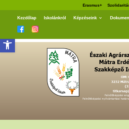
Erasmus+
Szolidaritá
Kezdőlap
Iskolánkról
Képzéseink
Dokumen
Eszköztár megnyitása