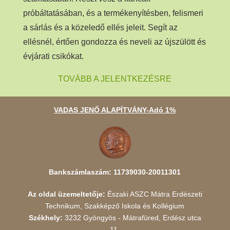
próbáltatásában, és a termékenyítésben, felismeri
a sárlás és a közeledő ellés jeleit. Segít az
ellésnél, értően gondozza és neveli az újszülött és
évjárati csikókat.
TOVÁBB A JELENTKEZÉSRE
VADAS JENŐ ALAPÍTVÁNY-Adó 1%
Bankszámlaszám: 11739030-20011301
Az oldal üzemeltetője:
Északi ASZC Mátra Erdészeti
Technikum, Szakképző Iskola és Kollégium
Székhely:
3232 Gyöngyös - Mátrafüred, Erdész utca
11.