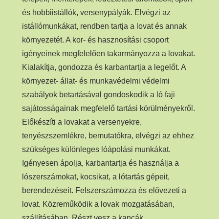
és hobbiistállók, versenypályák. Elvégzi az
istállómunkákat, rendben tartja a lovat és annak
környezetét. A kor- és hasznosítási csoport
igényeinek megfelelően takarmányozza a lovakat.
Kialakítja, gondozza és karbantartja a legelőt. A
környezet- állat- és munkavédelmi védelmi
szabályok betartásával gondoskodik a ló faji
sajátosságainak megfelelő tartási körülményekről.
Előkészíti a lovakat a versenyekre,
tenyészszemlékre, bemutatókra, elvégzi az ehhez
szükséges különleges lóápolási munkákat.
Igényesen ápolja, karbantartja és használja a
lószerszámokat, kocsikat, a lótartás gépeit,
berendezéseit. Felszerszámozza és elővezeti a
lovat. Közreműködik a lovak mozgatásában,
szállításában. Részt vesz a kancák