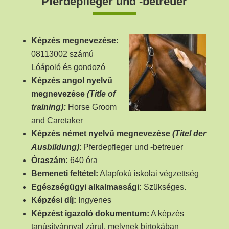
Pferdepfleger und -betreuer
Képzés megnevezése:
08113002 számú
Lóápoló és gondozó
Képzés angol nyelvű
megnevezése
(Title of
training):
Horse Groom
and Caretaker
Képzés német nyelvű megnevezése
(Titel der
Ausbildung)
: Pferdepfleger und -betreuer
Óraszám:
640 óra
Bemeneti feltétel:
Alapfokú iskolai végzettség
Egészségügyi alkalmassági:
Szükséges.
Képzési díj:
Ingyenes
Képzést igazoló dokumentum:
A képzés
tanúsítvánnyal zárul, melynek birtokában