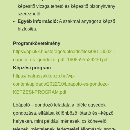
képesítő vizsga tehető és képesítő bizonyítvány
szerezhető.
Egyéb információ:
A szakmai anyagot a képző
biztosítja.
Programkövetelmény
https://api.ikk.hu/storage/uploads/files/08113002_l
oapolo_es_gondozo_pdf- 1608555539230.pdf
Képzési program:
https://matraszakkepzo.hu/wp-
content/uploads/2022/10/Loapolo-es-gondozo-
KEPZESI-PROGRAM.pdf
Lóápoló – gondozó feladata a lóféle egyedek
gondozása, ellátása különböző lótartó és –képző
helyeken, mint például ménesek, csikónevelő
telepek, méntelepek, fedeztetési állomások, sport-