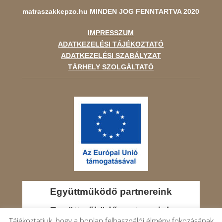
matraszakkepzo.hu
MINDEN JOG FENNTARTVA 2020
IMPRESSZUM
ADATKEZELÉSI TÁJÉKOZTATÓ
ADATKEZELÉSI SZABÁLYZAT
TÁRHELY SZOLGÁLTATÓ
Együttműködő partnereink
Együttműködő partnereink
Tájékoztatjuk, hogy a honlap felhasználói élmény fokozásának