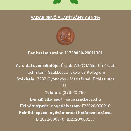
VADAS JENŐ ALAPÍTVÁNY-Adó 1%
Bankszámlaszám: 11739030-20011301
Az oldal üzemeltetője:
Északi ASZC Mátra Erdészeti
Technikum, Szakképző Iskola és Kollégium
Székhely:
3232 Gyöngyös - Mátrafüred, Erdész utca
11.
Telefon:
(37)520-250
E-mail:
titkarsag@matraszakkepzo.hu
Felnőttképzési engedélyszám:
E/2020/000210
Felnőttképzési nyilvántartási határozat száma:
B/2022/000340, B/2020/003187