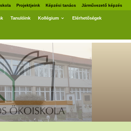
skola
Projektjeink
Képzési tanács
Járművezető képzés
nk
Tanulóink
Kollégium
Elérhetőségek