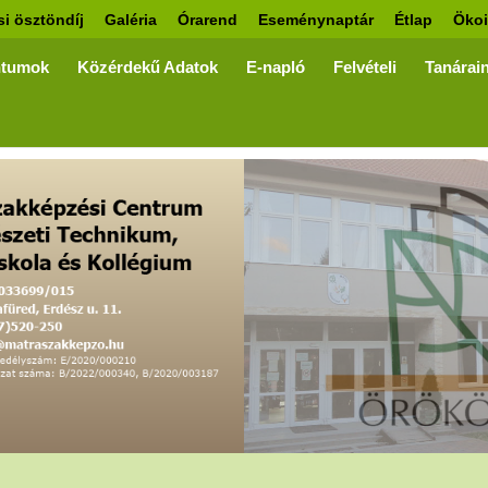
si ösztöndíj
Galéria
Órarend
Eseménynaptár
Étlap
Ökoi
tumok
Közérdekű Adatok
E-napló
Felvételi
Tanárai