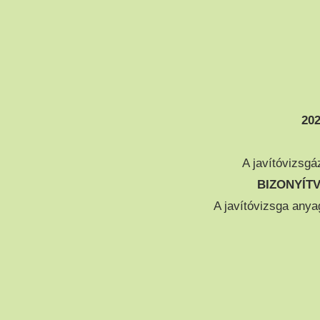
202
A javítóvizsg
BIZONYÍT
A javítóvizsga anya