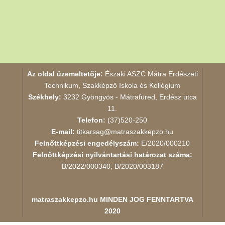
Az oldal üzemeltetője:
Északi ASZC Mátra Erdészeti
Technikum, Szakképző Iskola és Kollégium
Székhely:
3232 Gyöngyös - Mátrafüred, Erdész utca
11.
Telefon:
(37)520-250
E-mail:
titkarsag@matraszakkepzo.hu
Felnőttképzési engedélyszám:
E/2020/000210
Felnőttképzési nyilvántartási határozat száma:
B/2022/000340, B/2020/003187
matraszakkepzo.hu
MINDEN JOG FENNTARTVA
2020