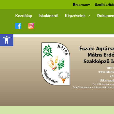
Erasmus+
Szolidaritá
Kezdőlap
Iskolánkról
Képzéseink
Dokumen
Eszköztár megnyitása