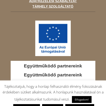
ADATKEZELÉSI SZABÁLYZAT
TÁRHELY SZOLGÁLTATÓ
Együttműködő partnereink
Együttműködő partnereink
Tájékoztatjuk, hogy a honlap felhasználói élmény fokozásának
érdekében sütiket alkalmazunk. A honlapunk használatával ön a
tájékoztatásunkat tudomásul veszi.
Elfogadom!