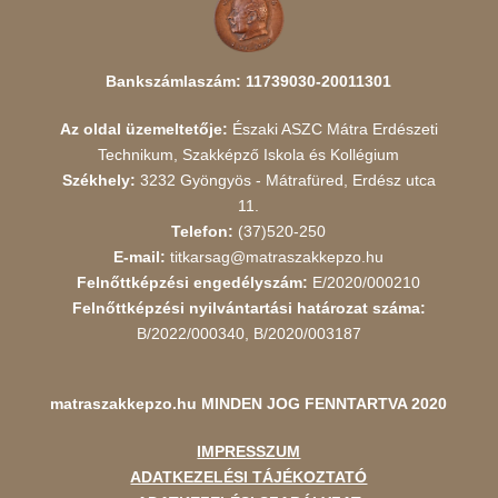
Bankszámlaszám: 11739030-20011301
Az oldal üzemeltetője:
Északi ASZC Mátra Erdészeti
Technikum, Szakképző Iskola és Kollégium
Székhely:
3232 Gyöngyös - Mátrafüred, Erdész utca
11.
Telefon:
(37)520-250
E-mail:
titkarsag@matraszakkepzo.hu
Felnőttképzési engedélyszám:
E/2020/000210
Felnőttképzési nyilvántartási határozat száma:
B/2022/000340, B/2020/003187
matraszakkepzo.hu
MINDEN JOG FENNTARTVA 2020
IMPRESSZUM
ADATKEZELÉSI TÁJÉKOZTATÓ