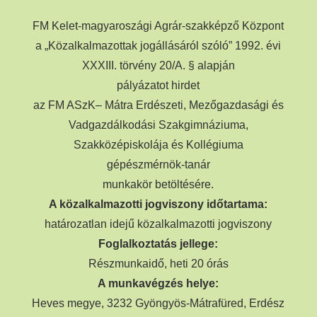
FM Kelet-magyaroszági Agrár-szakképző Központ
a „Közalkalmazottak jogállásáról szóló” 1992. évi
XXXIII. törvény 20/A. § alapján
pályázatot hirdet
az FM ASzK– Mátra Erdészeti, Mezőgazdasági és
Vadgazdálkodási Szakgimnáziuma,
Szakközépiskolája és Kollégiuma
gépészmérnök-tanár
munkakör betöltésére.
A közalkalmazotti jogviszony időtartama:
határozatlan idejű közalkalmazotti jogviszony
Foglalkoztatás jellege:
Részmunkaidő, heti 20 órás
A munkavégzés helye:
Heves megye, 3232 Gyöngyös-Mátrafüred, Erdész