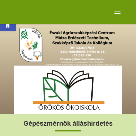
Eszköztár megnyitása
Gépészmérnök álláshirdetés