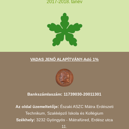
2017-2018. tanév
VADAS JENŐ ALAPÍTVÁNY-Adó 1%
Bankszámlaszám: 11739030-20011301
Az oldal üzemeltetője:
Északi ASZC Mátra Erdészeti
Technikum, Szakképző Iskola és Kollégium
Székhely:
3232 Gyöngyös - Mátrafüred, Erdész utca
11.