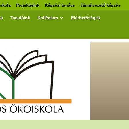
skola
Projektjeink
Képzési tanács
Járművezető képzés
nk
Tanulóink
Kollégium
Elérhetőségek