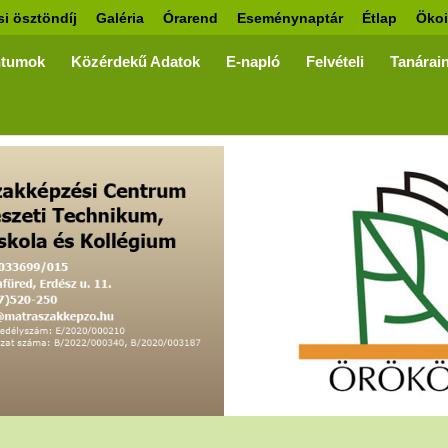
si ösztöndíj
Galéria
Órarend
Eseménynaptár
Étlap
Ökoi
tumok
Közérdekű Adatok
E-napló
Felvételi
Tanárai