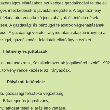
azdaságos ellátásához szükséges gazdálkodási feltételek
es intézkedésekre javaslat megtétele. A tagintézmény
i feladataira vonatkozó jogszabályok és intézkedések
tése. A gazdasági és pénzügyi feladatok végrehajtásának
zése. A gazdasági vezető iránymutatása alapján irányítja a
zügyi, gazdálkodási feladatait ellátó ügyintézőket.
Illetmény és juttatások:
 a juttatásokra a „Közalkalmazottak jogállásáról szóló” 1992
. törvény rendelkezései az irányadóak.
Pályázati feltételek:
la, gazdasági felsőfokú végzettség,
B kategóriás jogosítvány,
ilatkozat tételi eljárás lefolytatása,