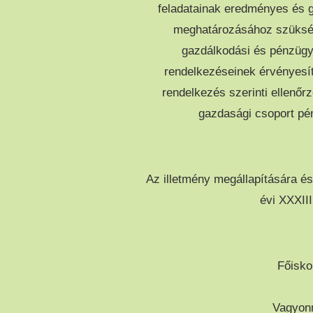
feladatainak eredményes és g
meghatározásához szükség
gazdálkodási és pénzügy
rendelkezéseinek érvényesí
rendelkezés szerinti ellenőr
gazdasági csoport pén
Az illetmény megállapítására és
évi XXXIII
Főisko
Vagyonny