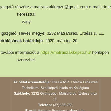
 igazgató részére a matraszakkepzo@gmail.com e-mail címe
keresztül.
vagy
igazgató, Heves megye, 3232 Mátrafüred, Erdész u. 11.
bírálásának határideje:
2020. március 20.
további információt a
https://matraszakkepzo.hu/
honlapon
szerezhet.
Az oldal üzemeltetője:
Északi ASZC Mátra Erdészeti
Technikum, Szakképző Iskola és Kollégium
Székhely:
3232 Gyöngyös - Mátrafüred, Erdész utca
11.
Telefon:
(37)520-250
E-mail:
titkarsag@matraszakkepzo.hu