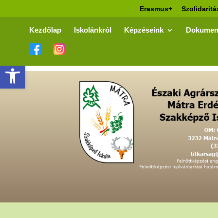
Erasmus+
Szolidaritá
Kezdőlap
Iskolánkról
Képzéseink
Dokumen
Eszköztár megnyitása