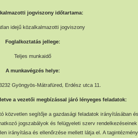
kalmazotti jogviszony időtartama:
tlan idejű közalkalmazotti jogviszony
Foglalkoztatás jellege:
Teljes munkaidő
A munkavégzés helye:
232 Gyöngyös-Mátrafüred, Erdész utca 11.
letve a vezetői megbízással járó lényeges feladatok:
ó közvetlen segítője a gazdasági feladatok irányításában é
natkozó jogszabályok és felügyeleti szerv rendelkezéseinek
en irányítása és ellenőrzése mellett látja el. A tagintézmén