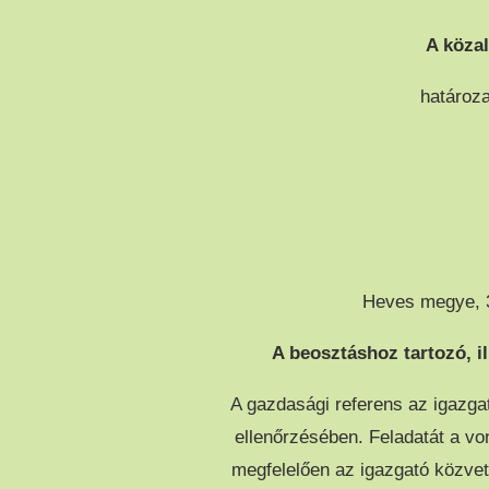
A közal
határoza
Heves megye, 3
A beosztáshoz tartozó, il
A gazdasági referens az igazgat
ellenőrzésében. Feladatát a vo
megfelelően az igazgató közvetl