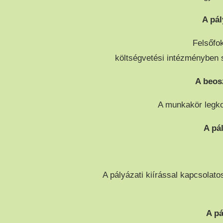
A pál
Felsőfo
költségvetési intézményben s
A beos
A munkakör legkor
A pá
A pályázati kiírással kapcsolato
A p