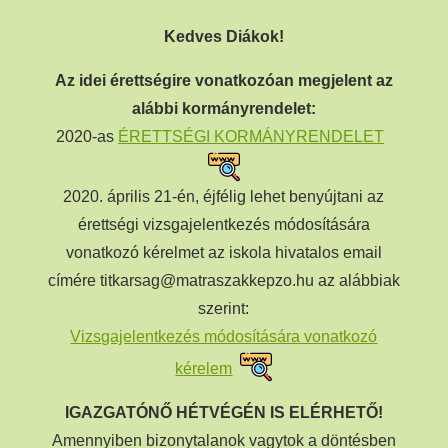
Kedves Diákok!
Az idei érettségire vonatkozóan megjelent az
alábbi kormányrendelet:
2020-as
ÉRETTSÉGI KORMÁNYRENDELET
2020. április 21-én, éjfélig lehet benyújtani az
érettségi vizsgajelentkezés módosítására
vonatkozó kérelmet az iskola hivatalos email
címére titkarsag@matraszakkepzo.hu az alábbiak
szerint:
Vizsgajelentkezés módosítására vonatkozó
kérelem
IGAZGATÓNŐ HÉTVÉGÉN IS ELÉRHETŐ!
Amennyiben bizonytalanok vagytok a döntésben