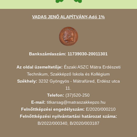
VADAS JENŐ ALAPÍTVÁNY-Adó 1%
Bankszámlaszám: 11739030-20011301
Az oldal üzemeltetője:
Északi ASZC Mátra Erdészeti
Technikum, Szakképző Iskola és Kollégium
Székhely:
3232 Gyöngyös - Mátrafüred, Erdész utca
11.
Telefon:
(37)520-250
E-mail:
titkarsag@matraszakkepzo.hu
Felnőttképzési engedélyszám:
E/2020/000210
Felnőttképzési nyilvántartási határozat száma:
B/2022/000340, B/2020/003187