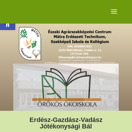
Eszköztár megnyitása
Erdész-Gazdász-Vadász
Jótékonysági Bál