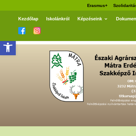
Erasmus+
Szolidaritá
Kezdőlap
Iskolánkról
Képzéseink
Dokumen
Eszköztár megnyitása