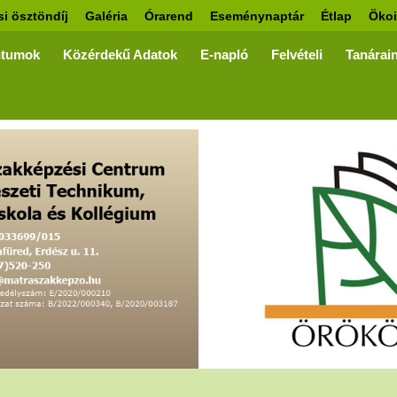
si ösztöndíj
Galéria
Órarend
Eseménynaptár
Étlap
Ökoi
tumok
Közérdekű Adatok
E-napló
Felvételi
Tanárai