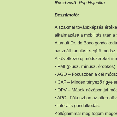
Résztvevő:
Pap Hajnalka
Beszámoló:
A szakmai továbbképzés értékel
alkalmazása a mobilitás után a
A tanult Dr. de Bono gondolkodá
használt tanulást segítő módsze
A következő új módszereket is
• PMI (plusz, mínusz, érdekes)
• AGO – Fókuszban a cél módsz
• CAF – Minden tényező figyel
• OPV – Mások nézőpontjai mód
• APC– Fókuszban az alternatí
• laterális gondolkodás.
Kollégáimmal meg fogom megos