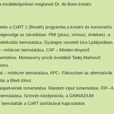
a továbbképzésen megtanult Dr. de Bono kreatív
tés a CoRT 1 (Breath) programba a kreatív és konstruktív
égessége az iskolákban. PMI (plusz, mínusz, érdekes) -a
dolkodás bemutatása. Gyalogos vezetett túra Ljubljanában.
 – módszer bemutatása. CAF – Minden tényező
ertetése. Montasorry privát óvodából Tadej Markovič
sora.
ai – módszer bemutatása. APC– Fókuszban az alternatívák
ás a Bledi tóhoz.
 alapelveinek ismertetése. Random input ismertetése. FIP– A
r bemutatása. Szlovén középiskola, a GIMNÁZIUM
bemutatták a CoRT tanításával kapcsolatos