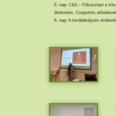
5. nap: C&S – Fókuszban a köv
áttekintés. Csoportos előadáso
6. nap: A továbbképzés értékel