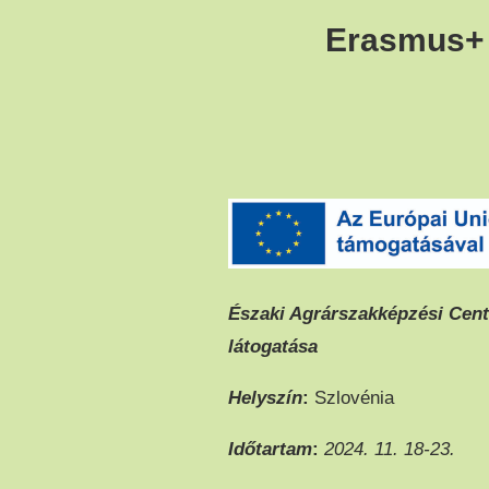
Erasmus+ 
Északi Agrárszakképzési Centr
látogatása
Helyszín
:
Szlovénia
Időtartam
:
2
024. 11. 18-23.