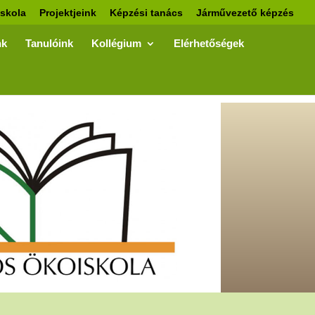
skola
Projektjeink
Képzési tanács
Járművezető képzés
nk
Tanulóink
Kollégium
Elérhetőségek