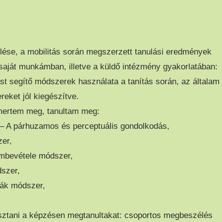
ése, a mobilitás során megszerzett tanulási eredmények
 saját munkámban, illetve a küldő intézmény gyakorlatában:
st segítő módszerek használata a tanítás során, az általam
reket jól kiegészítve.
mertem meg, tanultam meg:
 – A párhuzamos és perceptuális gondolkodás,
er,
embevétele módszer,
szer,
vák módszer,
ztani a képzésen megtanultakat: csoportos megbeszélés