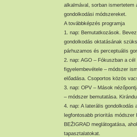
alkalmával, sorban ismertetem 
gondolkodási módszereket.
A továbbképzés programja
1. nap: Bemutatkozások. Beveze
gondolkodás oktatásának szüks
párhuzamos és perceptuális gon
2. nap: AGO – Fókuszban a cél
figyelembevétele – módszer ism
előadása. Csoportos közös vac
3. nap: OPV – Mások nézőpontj
– módszer bemutatása. Kirándul
4. nap: A laterális gondolkodás
legfontosabb prioritás módsze
BEŽIGRAD meglátogatása, ahol 
tapasztalatokat.