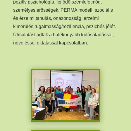
pozitív pszichológia, fejlődő szemléletmód,
személyes erősségek, PERMA modell, szociális
és érzelmi tanulás, önazonosság, érzelmi
kimerülés,rugalmasság/rezíliencia, pszichés jólét.
Útmutatást adtak a hatékonyabb tudásátadással,
neveléssel oktatással kapcsolatban.