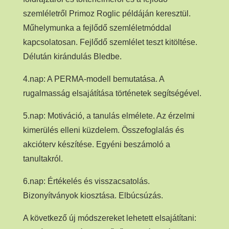
szemléletről Primoz Roglic példáján keresztül.
Műhelymunka a fejlődő szemléletmóddal
kapcsolatosan. Fejlődő szemlélet teszt kitöltése.
Délután kirándulás Bledbe.
4.nap: A PERMA-modell bemutatása. A
rugalmasság elsajátítása történetek segítségével.
5.nap: Motiváció, a tanulás elmélete. Az érzelmi
kimerülés elleni küzdelem. Összefoglalás és
akcióterv készítése. Egyéni beszámoló a
tanultakról.
6.nap: Értékelés és visszacsatolás.
Bizonyítványok kiosztása. Elbúcsúzás.
A következő új módszereket lehetett elsajátítani: