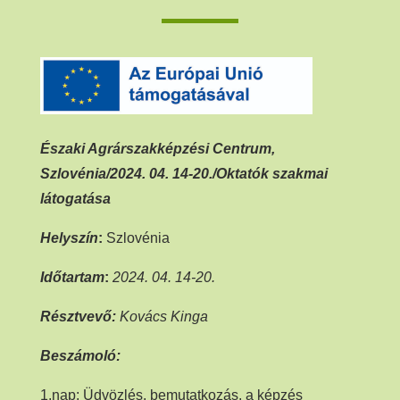
Északi Agrárszakképzési Centrum,
Szlovénia/2024. 04. 14-20.
/Oktatók szakmai
látogatása
Helyszín
:
Szlovénia
Időtartam
:
2
024. 04. 14-20.
Résztvevő:
Kovács Kinga
Beszámoló:
1.nap: Üdvözlés, bemutatkozás, a képzés