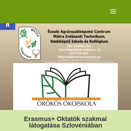
Eszköztár megnyitása
Erasmus+ Oktatók szakmai
látogatása Szlovéniában