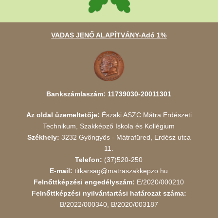
VADAS JENŐ ALAPÍTVÁNY-Adó 1%
Bankszámlaszám: 11739030-20011301
Az oldal üzemeltetője:
Északi ASZC Mátra Erdészeti
Technikum, Szakképző Iskola és Kollégium
Székhely:
3232 Gyöngyös - Mátrafüred, Erdész utca
11.
Telefon:
(37)520-250
E-mail:
titkarsag@matraszakkepzo.hu
Felnőttképzési engedélyszám:
E/2020/000210
Felnőttképzési nyilvántartási határozat száma:
B/2022/000340, B/2020/003187