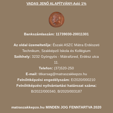
VADAS JENŐ ALAPÍTVÁNY-Adó 1%
Bankszámlaszám: 11739030-20011301
Az oldal üzemeltetője:
Északi ASZC Mátra Erdészeti
Technikum, Szakképző Iskola és Kollégium
Székhely:
3232 Gyöngyös - Mátrafüred, Erdész utca
11.
Telefon:
(37)520-250
E-mail:
titkarsag@matraszakkepzo.hu
Felnőttképzési engedélyszám:
E/2020/000210
Felnőttképzési nyilvántartási határozat száma:
B/2022/000340, B/2020/003187
matraszakkepzo.hu
MINDEN JOG FENNTARTVA 2020