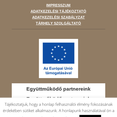
IMPRESSZUM
ADATKEZELÉSI TÁJÉKOZTATÓ
ADATKEZELÉSI SZABÁLYZAT
TÁRHELY SZOLGÁLTATÓ
Együttműködő partnereink
Együttműködő partnereink
Tájékoztatjuk, hogy a honlap felhasználói élmény fokozásának
érdekében sütiket alkalmazunk. A honlapunk használatával ön a