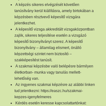
A képzés sikeres elvégzését követően
tanúsítvány kerül kiállításra, amely birtokában a
képzésben résztvevő képesítő vizsgára
jelentkezhet.
A képesítő vizsga akkreditált vizsgaközpontban
zajlik, sikeres teljesítése esetén a vizsgázó
képesítő bizonyítványt szerez. A képesítő
bizonyítvány – államilag elismert, önálló
képzettségi szintet nem biztosító –
szakképesítést tanúsít.
A szakmai képzésbe való belépésre bármilyen
életkorban- munka vagy tanulás mellett-
lehetőség van.
Az ingyenes szakmai képzésre az alábbi linken
tud jelentkezni: https://easzc.hu/szakmai-
kepzes-igenyfelmeres
Kérdés esetén keresse kapcsolattartónkat: