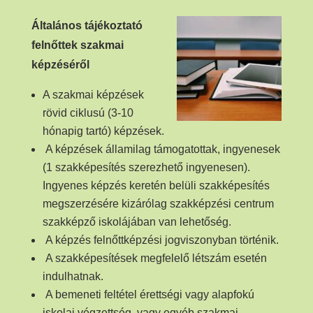
Általános tájékoztató
felnőttek szakmai
képzéséről
A szakmai képzések
rövid ciklusú (3-10
hónapig tartó) képzések.
A képzések államilag támogatottak, ingyenesek
(1 szakképesítés szerezhető ingyenesen).
Ingyenes képzés keretén belüli szakképesítés
megszerzésére kizárólag szakképzési centrum
szakképző iskolájában van lehetőség.
A képzés felnőttképzési jogviszonyban történik.
A szakképesítések megfelelő létszám esetén
indulhatnak.
A bemeneti feltétel érettségi vagy alapfokú
iskolai végzettség, vagy egyéb szakmai