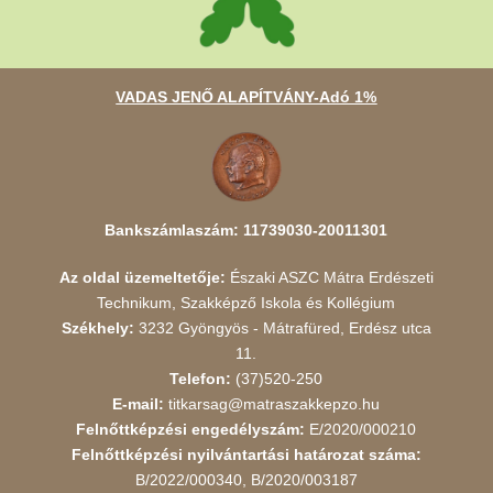
VADAS JENŐ ALAPÍTVÁNY-Adó 1%
Bankszámlaszám: 11739030-20011301
Az oldal üzemeltetője:
Északi ASZC Mátra Erdészeti
Technikum, Szakképző Iskola és Kollégium
Székhely:
3232 Gyöngyös - Mátrafüred, Erdész utca
11.
Telefon:
(37)520-250
E-mail:
titkarsag@matraszakkepzo.hu
Felnőttképzési engedélyszám:
E/2020/000210
Felnőttképzési nyilvántartási határozat száma:
B/2022/000340, B/2020/003187