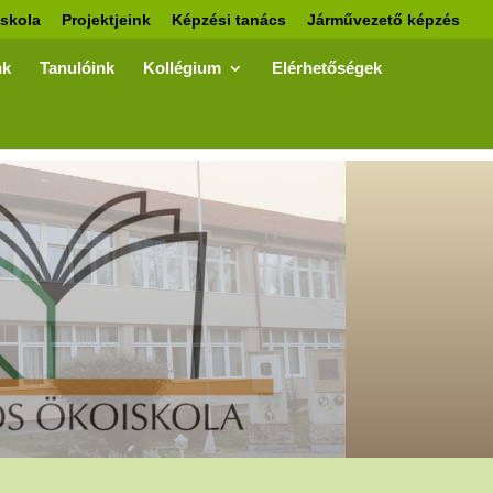
skola
Projektjeink
Képzési tanács
Járművezető képzés
nk
Tanulóink
Kollégium
Elérhetőségek