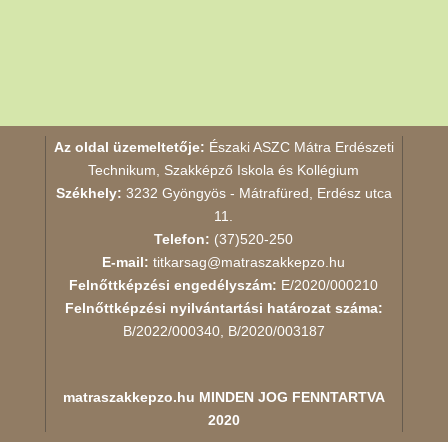
Az oldal üzemeltetője:
Északi ASZC Mátra Erdészeti
Technikum, Szakképző Iskola és Kollégium
Székhely:
3232 Gyöngyös - Mátrafüred, Erdész utca
11.
Telefon:
(37)520-250
E-mail:
titkarsag@matraszakkepzo.hu
Felnőttképzési engedélyszám:
E/2020/000210
Felnőttképzési nyilvántartási határozat száma:
B/2022/000340, B/2020/003187
matraszakkepzo.hu
MINDEN JOG FENNTARTVA
2020