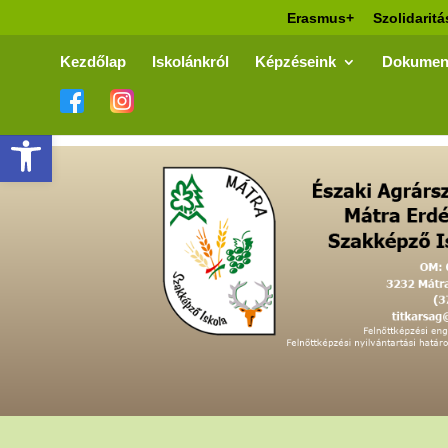
Erasmus+
Szolidaritá
Kezdőlap
Iskolánkról
Képzéseink
Dokumen
Eszköztár megnyitása