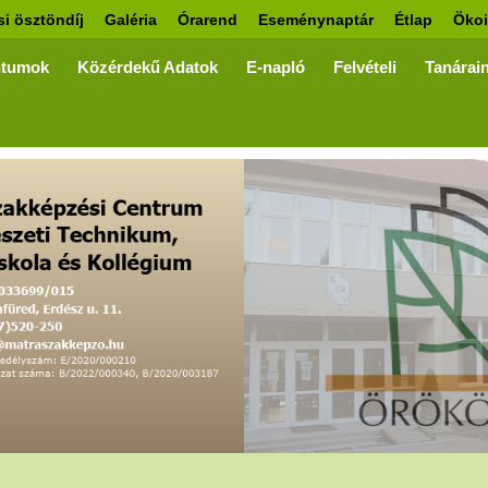
si ösztöndíj
Galéria
Órarend
Eseménynaptár
Étlap
Ökoi
tumok
Közérdekű Adatok
E-napló
Felvételi
Tanárai