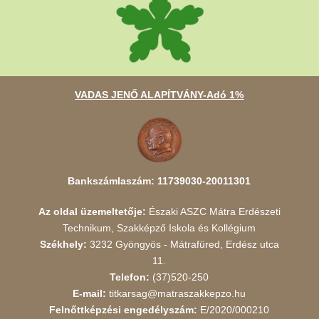
VADAS JENŐ ALAPÍTVÁNY-Adó 1%
Bankszámlaszám: 11739030-20011301
Az oldal üzemeltetője:
Északi ASZC Mátra Erdészeti
Technikum, Szakképző Iskola és Kollégium
Székhely:
3232 Gyöngyös - Mátrafüred, Erdész utca
11.
Telefon:
(37)520-250
E-mail:
titkarsag@matraszakkepzo.hu
Felnőttképzési engedélyszám:
E/2020/000210