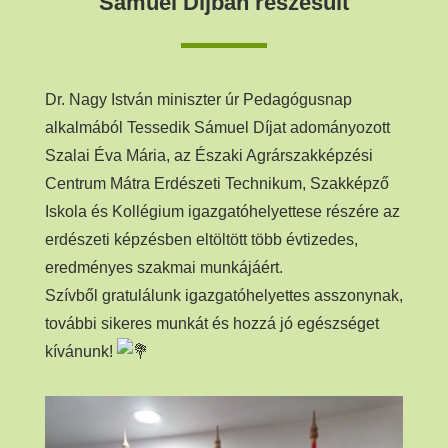
Sámuel Díjban részesült
Dr. Nagy István miniszter úr Pedagógusnap
alkalmából Tessedik Sámuel Díjat adományozott
Szalai Éva Mária, az Északi Agrárszakképzési
Centrum Mátra Erdészeti Technikum, Szakképző
Iskola és Kollégium igazgatóhelyettese részére az
erdészeti képzésben eltöltött több évtizedes,
eredményes szakmai munkájáért.
Szívből gratulálunk igazgatóhelyettes asszonynak,
további sikeres munkát és hozzá jó egészséget
kívánunk!