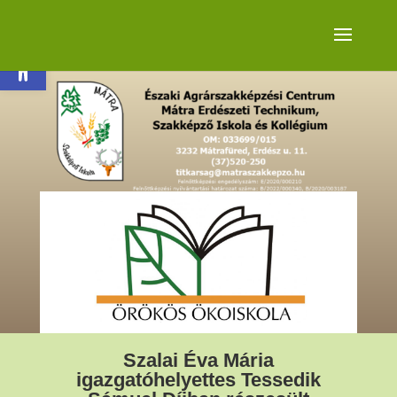
Eszköztár megnyitása
Szalai Éva Mária
igazgatóhelyettes Tessedik