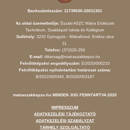
Bankszámlaszám: 11739030-20011301
Az oldal üzemeltetője:
Északi ASZC Mátra Erdészeti
Technikum, Szakképző Iskola és Kollégium
Székhely:
3232 Gyöngyös - Mátrafüred, Erdész utca
11.
Telefon:
(37)520-250
E-mail:
titkarsag@matraszakkepzo.hu
Felnőttképzési engedélyszám:
E/2020/000210
Felnőttképzési nyilvántartási határozat száma:
B/2022/000340, B/2020/003187
matraszakkepzo.hu
MINDEN JOG FENNTARTVA 2020
IMPRESSZUM
ADATKEZELÉSI TÁJÉKOZTATÓ
ADATKEZELÉSI SZABÁLYZAT
TÁRHELY SZOLGÁLTATÓ